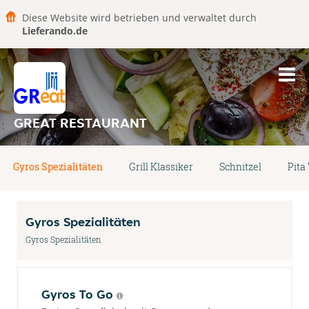
Diese Website wird betrieben und verwaltet durch
Lieferando.de
GREAT RESTAURANT
Gyros Spezialitäten
Grill Klassiker
Schnitzel
Pita
Gyros Spezialitäten
Gyros Spezialitäten
Gyros To Go