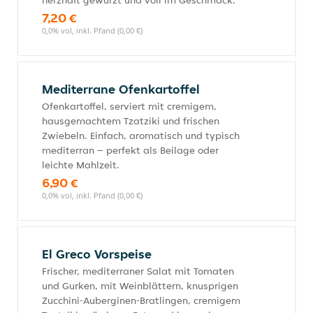
herzhaft gewürzt und voll im Geschmack.
7,20 €
0,0% vol, inkl. Pfand (0,00 €)
Mediterrane Ofenkartoffel
Ofenkartoffel, serviert mit cremigem,
hausgemachtem Tzatziki und frischen
Zwiebeln. Einfach, aromatisch und typisch
mediterran – perfekt als Beilage oder
leichte Mahlzeit.
6,90 €
0,0% vol, inkl. Pfand (0,00 €)
El Greco Vorspeise
Frischer, mediterraner Salat mit Tomaten
und Gurken, mit Weinblättern, knusprigen
Zucchini-Auberginen-Bratlingen, cremigem