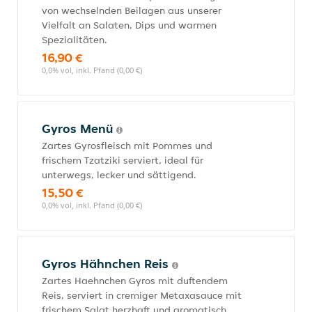
von wechselnden Beilagen aus unserer
Vielfalt an Salaten, Dips und warmen
Spezialitäten.
16,90 €
0,0% vol, inkl. Pfand (0,00 €)
Gyros Menü
Zartes Gyrosfleisch mit Pommes und
frischem Tzatziki serviert, ideal für
unterwegs, lecker und sättigend.
15,50 €
0,0% vol, inkl. Pfand (0,00 €)
Gyros Hähnchen Reis
Zartes Haehnchen Gyros mit duftendem
Reis, serviert in cremiger Metaxasauce mit
frischem Salat herzhaft und aromatisch.