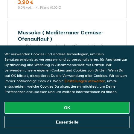
3,90 €
0,0% vol, inkl. Pfand (0,00 €)
Mussaka ( Mediterraner Gemüse-
Ofenauflauf )
Traditionelles griechisches Ofengericht mit
geschichteten Auberginen, Kartoffeln und
Wir verwenden Cookies und andere Technologien, um Dein
Hackfleisch, überbacken mit cremiger
Benutzererlebnis zu verbessern und zu personalisieren, für Analysen zur
Béchamelsauce, herzhaft, aromatisch und
Optimierung und Werbung in Zusammenarbeit mit Dritten. Wir
verwenden unsere eigenen Cookies und Cookies von Dritten. Wenn Du
authentisch im Geschmack.
auf OK klickst, akzeptierst Du die Verwendung aller Cookies. Wir setzen
11,90 €
immer notwendige Cookies. Wähle
Einstellungen verwalten
, um zu
0,0% vol, inkl. Pfand (0,00 €)
entscheiden, welche Cookies Du akzeptieren möchtest, um Deine
Präferenzen anzupassen und um weitere Informationen zu finden.
Salat
OK
Salat
Online Essen Bestellen
Essentielle